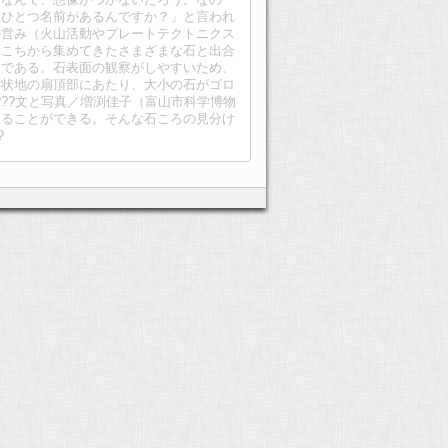
つひとつ名前があるんですか？」と言われ
の営み（火山活動やプレートテクトニクス
ちこちから集めてきたさまざまな石と出合
」である。石表面の観察がしやすいため、
扇状地の扇頂部にあたり、大小の石がゴロ
?????文と写真／増渕佳子（富山市科学博物
けることができる。そんな石ころの見分け
?