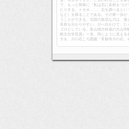
で、もっと簡単に「私は石に名前をつけ
たりする。トホホ……。石を調べるとい
など）を探ることである。その第一歩が
うことができる。北陸の急流な川は、激
名前も分かりやすい。川へ出かけて、た
ゴロとしている。富山地方鉄道の大山寺駅から
館主任学芸員）一見、同じように見える
方を、川の石ころ図鑑「常願寺川の石」や「神