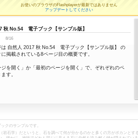
お使いのブラウザのFlashplayerが最新ではありません
アップデートしてください
17 秋 No.54 電子ブック【サンプル版】
8/16
は 自然人 2017 秋 No.54 電子ブック【サンプル版】 の
クに掲載されている8ページ目の概要です。
ージを開く」か「最初のページを開く」で、ぞれぞれのペ
きます。
電子ブックのサンプルです。
の専門分野が石（岩石学）だというと、石を調べて何が分かるのかと多くの方がポカン
い。確かに、地味でどれも同じに見える石に自然を読み解く鍵が隠されてい