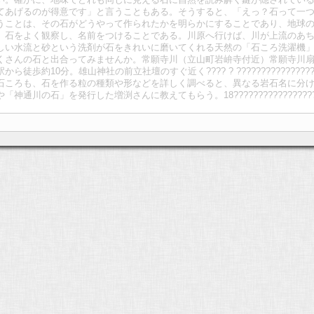
てあげるのが得意です」と言うこともある。そうすると、「えっ？石って一
うことは、その石がどうやって作られたかを明らかにすることであり、地球
、石をよく観察し、名前をつけることである。川原へ行けば、川が上流のあ
しい水流と砂という洗剤が石をきれいに磨いてくれる天然の「石ころ洗濯機
くさんの石と出合ってみませんか。常願寺川（立山町岩峅寺付近）常願寺川
徒歩約10分。雄山神社の前立社壇のすぐ近く???? ? ?????????????
石ころも、石を作る粒の種類や形などを詳しく調べると、異なる岩石名に分
通川の石」を発行した増渕さんに教えてもらう。18????????????????