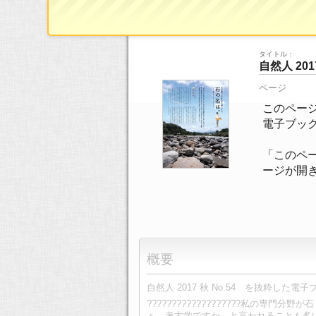
電子ブック
>>
ページ一覧
>> 8/16ページ
タイトル：
自然人 20
ページ
このページ
電子ブッ
「このペ
ージが開
概要
自然人 2017 秋 No.54 を抜粋した
???????????????????私
ぁ、考古学ですか」と言われることも多